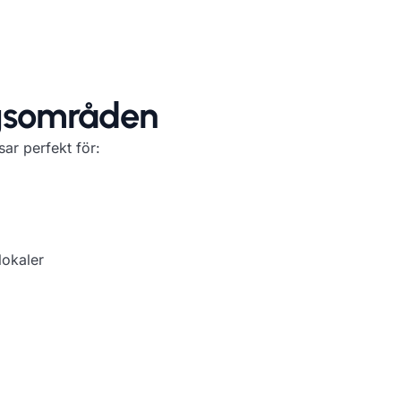
s
områden
ar perfekt för:
lokaler