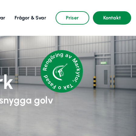
var
Frågor & Svar
Priser
Kontakt
Rengöring av Markytor, Tak o Fasad
rk
 snygga golv