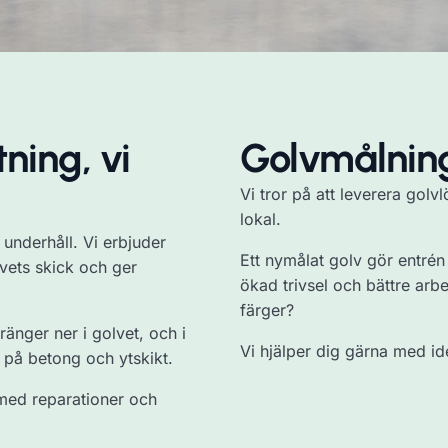
ning, vi
Golvmålning
Vi tror på att leverera golv
lokal.
 underhåll. Vi erbjuder
Ett nymålat golv gör entrén
vets skick och ger
ökad trivsel och bättre arb
färger?
ränger ner i golvet, och i
Vi hjälper dig gärna med idé
 på betong och ytskikt.
l med reparationer och