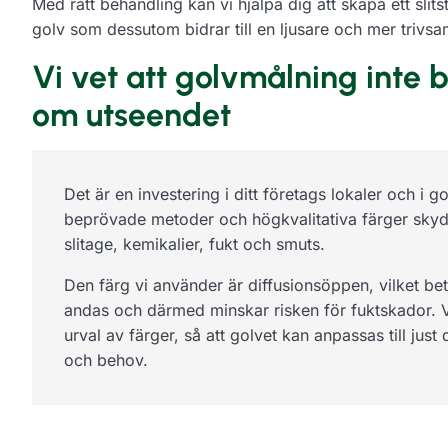
Med rätt behandling kan vi hjälpa dig att skapa ett slitst
golv som dessutom bidrar till en ljusare och mer trivsa
Vi vet att golvmålning inte 
om utseendet
Det är en investering i ditt företags lokaler och i g
beprövade metoder och högkvalitativa färger skyd
slitage, kemikalier, fukt och smuts.
Den färg vi använder är diffusionsöppen, vilket bet
andas och därmed minskar risken för fuktskador. Vi
urval av färger, så att golvet kan anpassas till just
och behov.