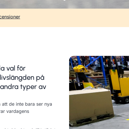
censioner
a val för
 livslängden på
h andra typer av
 att de inte bara ser nya
arar vardagens