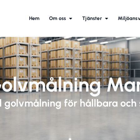
Hem
Om oss
Tjänster
Miljöans
olvmålning Ma
ll golvmålning för hållbara och