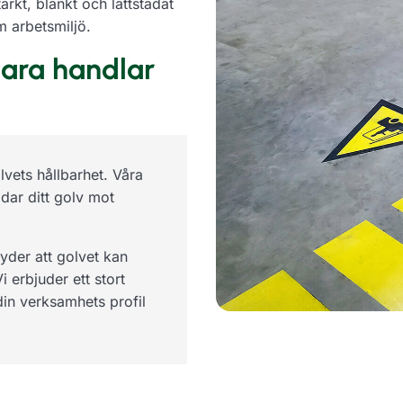
arkt, blankt och lättstädat
m arbetsmiljö.
bara handlar
olvets hållbarhet. Våra
dar ditt golv mot
yder att golvet kan
 erbjuder ett stort
 din verksamhets profil