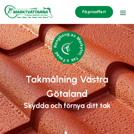
Få prisoffert
Rengöring av Markytor, Tak o Fasad
Takmålning Västra
Götaland
Skydda och förnya ditt tak