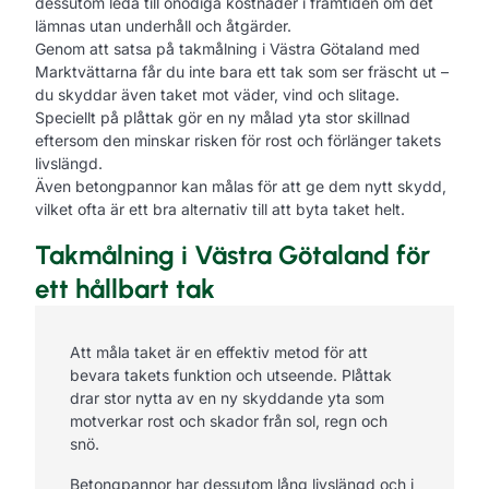
dessutom leda till onödiga kostnader i framtiden om det
lämnas utan underhåll och åtgärder.
Genom att satsa på takmålning i Västra Götaland med
Marktvättarna får du inte bara ett tak som ser fräscht ut –
du skyddar även taket mot väder, vind och slitage.
Speciellt på plåttak gör en ny målad yta stor skillnad
eftersom den minskar risken för rost och förlänger takets
livslängd.
Även betongpannor kan målas för att ge dem nytt skydd,
vilket ofta är ett bra alternativ till att byta taket helt.
Takmålning i Västra Götaland för
ett hållbart tak
Att måla taket är en effektiv metod för att
bevara takets funktion och utseende. Plåttak
drar stor nytta av en ny skyddande yta som
motverkar rost och skador från sol, regn och
snö.
Betongpannor har dessutom lång livslängd och i