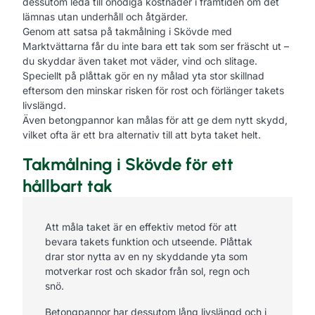
dessutom leda till onödiga kostnader i framtiden om det
lämnas utan underhåll och åtgärder.
Genom att satsa på takmålning i Skövde med
Marktvättarna får du inte bara ett tak som ser fräscht ut –
du skyddar även taket mot väder, vind och slitage.
Speciellt på plåttak gör en ny målad yta stor skillnad
eftersom den minskar risken för rost och förlänger takets
livslängd.
Även betongpannor kan målas för att ge dem nytt skydd,
vilket ofta är ett bra alternativ till att byta taket helt.
Takmålning i Skövde för ett
hållbart tak
Att måla taket är en effektiv metod för att
bevara takets funktion och utseende. Plåttak
drar stor nytta av en ny skyddande yta som
motverkar rost och skador från sol, regn och
snö.
Betongpannor har dessutom lång livslängd och i