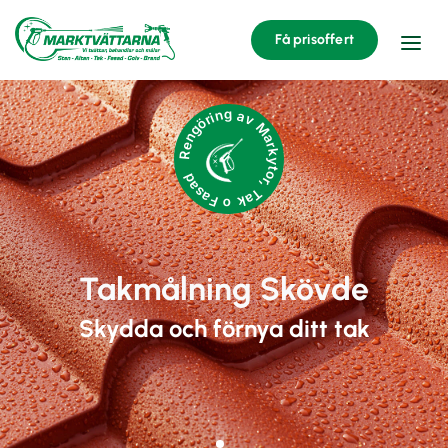
Få prisoffert
Rengöring av Markytor, Tak o Fasad
Takmålning Skövde
Skydda och förnya ditt tak