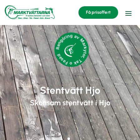
Få prisoffert
Rengöring av Markytor, Tak o Fasad
Stentvätt Hjo
Skonsam stentvätt i Hjo