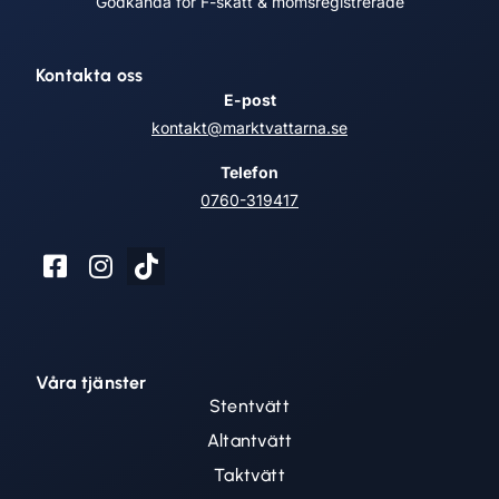
Godkända för F-skatt & momsregistrerade
Kontakta oss
E-post
kontakt@marktvattarna.se
Telefon
0760-319417
Våra tjänster
Stentvätt
Altantvätt
Taktvätt