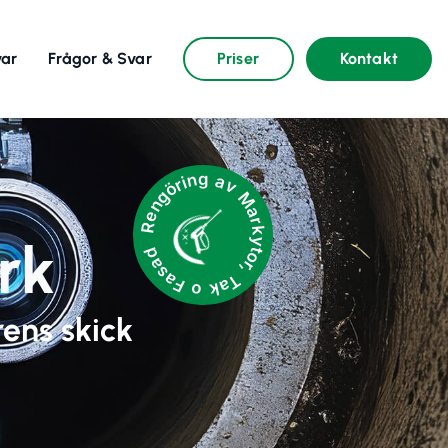
var
Frågor & Svar
Priser
Kontakt
Rengöring av Markytor, Tak o Fasad
rk
rens skick