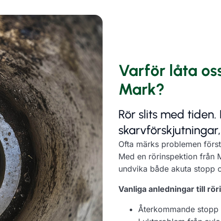
Varför låta os
Mark?
Rör slits med tiden.
skarvförskjutningar, 
Ofta märks problemen först 
Med en rörinspektion från M
undvika både akuta stopp 
Vanliga anledningar till rö
Återkommande stopp el