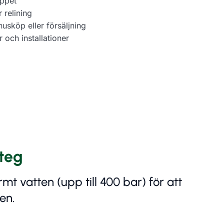
oppet
 relining
usköp eller försäljning
 och installationer
steg
 vatten (upp till 400 bar) för att
en.