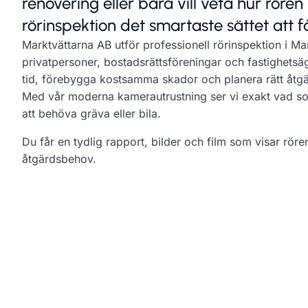
renovering eller bara vill veta hur röre
rörinspektion det smartaste sättet att f
Marktvättarna AB utför professionell rörinspektion i Ma
privatpersoner, bostadsrättsföreningar och fastighetsä
tid, förebygga kostsamma skador och planera rätt åtgär
Med vår moderna kamerautrustning ser vi exakt vad som
att behöva gräva eller bila.
Du får en tydlig rapport, bilder och film som visar röre
åtgärdsbehov.