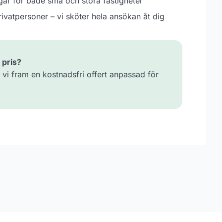
ar för både små och stora fastigheter
ivatpersoner – vi sköter hela ansökan åt dig
 pris?
 vi fram en kostnadsfri offert anpassad för