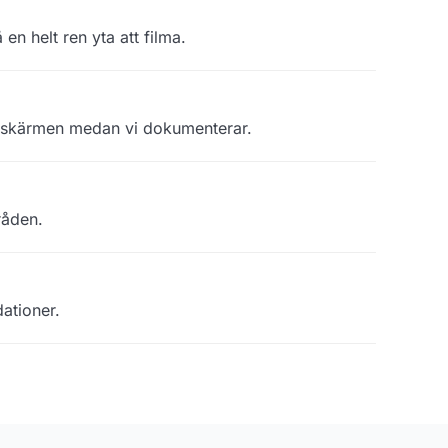
en helt ren yta att filma.
på skärmen medan vi dokumenterar.
råden.
ationer.