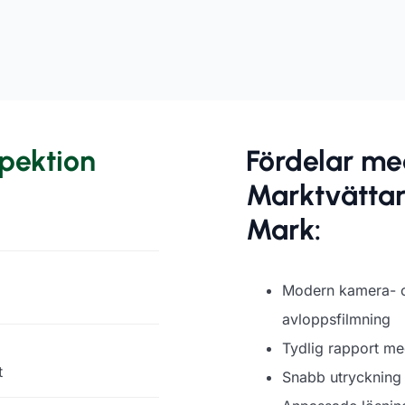
spektion
Fördelar med
Marktvättarn
Mark:
m
Modern kamera- o
avloppsfilmning
Tydlig rapport me
t
Snabb utryckning