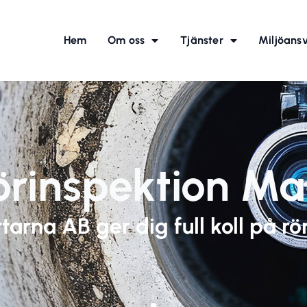
Hem
Om oss
Tjänster
Miljöans
örinspektion Ma
arna AB ger dig full koll på rö