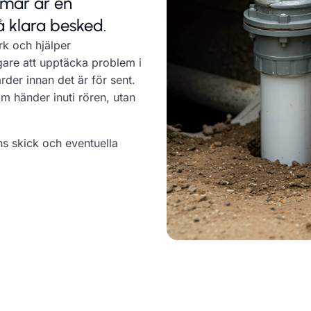
n mår är en
å klara besked.
rk och hjälper
gare att upptäcka problem i
der innan det är för sent.
 händer inuti rören, utan
ns skick och eventuella