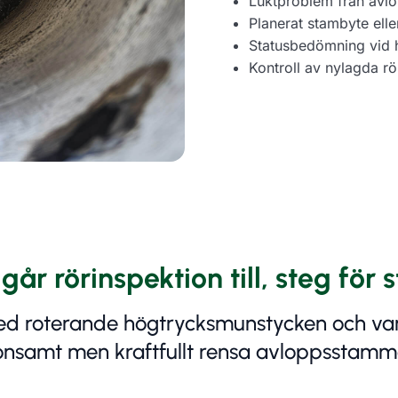
Luktproblem från avl
Planerat stambyte eller
Statusbedömning vid h
Kontroll av nylagda rör
går rörinspektion till, steg för 
 roterande högtrycksmunstycken och varmt
onsamt men kraftfullt rensa avloppsstamm