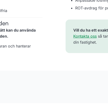
Anpassade lösning
ROT-avdrag för pr
lfria
den
rätt kan du använda
Vill du ha ett exakt
den.
Kontakta oss
så tar
din fastighet.
uran och hanterar