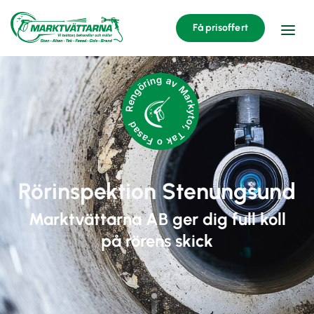
Få prisoffert
Rengöring av Markytor, Tak o Fasad
Rörinspektion Stenungsund
Marktvättarna AB ger dig full koll
på rörens skick