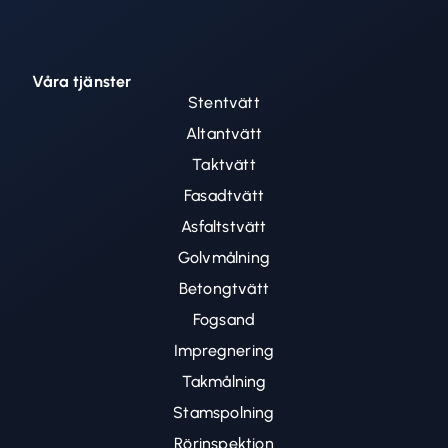
Våra tjänster
Stentvätt
Altantvätt
Taktvätt
Fasadtvätt
Asfaltstvätt
Golvmålning
Betongtvätt
Fogsand
Impregnering
Takmålning
Stamspolning
Rörinspektion