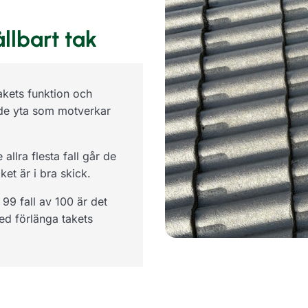
llbart tak
takets funktion och
nde yta som motverkar
llra flesta fall går de
et är i bra skick.
 99 fall av 100 är det
ed förlänga takets