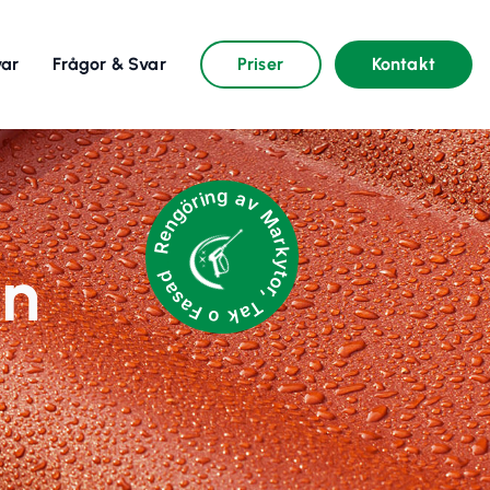
var
Frågor & Svar
Priser
Kontakt
Rengöring av Markytor, Tak o Fasad
an