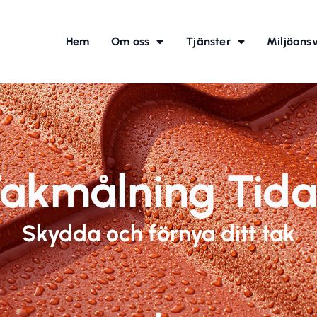
Hem
Om oss
Tjänster
Miljöans
akmålning Tid
Skydda och förnya ditt tak