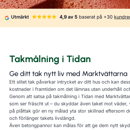
Utmärkt
4,9 av 5
baserat på +30
kundre
Takmålning i Tidan
Ge ditt tak nytt liv med Marktvättarna
Ett slitet tak påverkar intrycket av ditt hus och kan des
kostnader i framtiden om det lämnas utan underhåll oc
Genom att satsa på takmålning i Tidan med Marktvättarn
som ser fräscht ut – du skyddar även taket mot väder, v
på plåttak gör en ny målad yta stor skillnad eftersom d
och förlänger takets livslängd.
Även betongpannor kan målas för att ge dem nytt skydd,