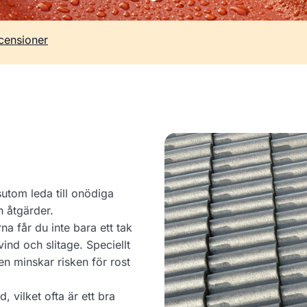
censioner
sutom leda till onödiga
h åtgärder.
a får du inte bara ett tak
ind och slitage. Speciellt
en minskar risken för rost
 vilket ofta är ett bra